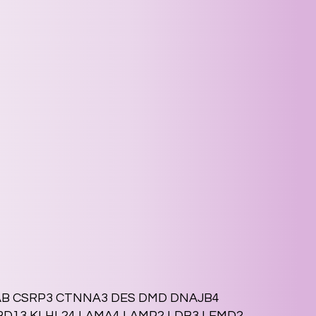
YAB CSRP3 CTNNA3 DES DMD DNAJB4
BD13 KLHL24 LAMA4 LAMP2 LDB3 LEMD2