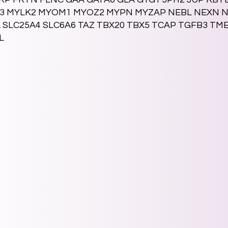
L3 MYLK2 MYOM1 MYOZ2 MYPN MYZAP NEBL NEXN N
 SLC25A4 SLC6A6 TAZ TBX20 TBX5 TCAP TGFB3 T
L