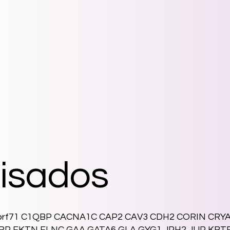
isados
orf71 C1QBP CACNA1C CAP2 CAV3 CDH2 CORIN CR
RP FKTN FLNC GAA GATA6 GLA GYG1 JPH2 JUP KBT