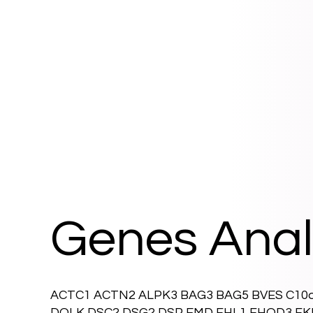
Genes Anal
ACTC1 ACTN2 ALPK3 BAG3 BAG5 BVES C10
DOLK DSC2 DSG2 DSP EMD FHL1 FHOD3 FK