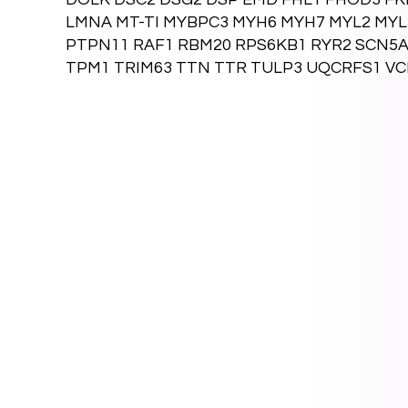
LMNA MT-TI MYBPC3 MYH6 MYH7 MYL2 MY
PTPN11 RAF1 RBM20 RPS6KB1 RYR2 SCN5A
TPM1 TRIM63 TTN TTR TULP3 UQCRFS1 VC