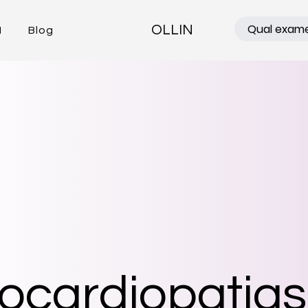
OLLIN
N
Blog
iocardiopatias