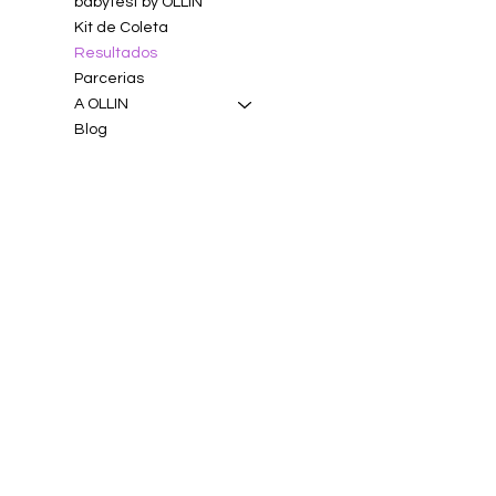
babytest by OLLIN
Kit de Coleta
Resultados
Parcerias
A OLLIN
Blog