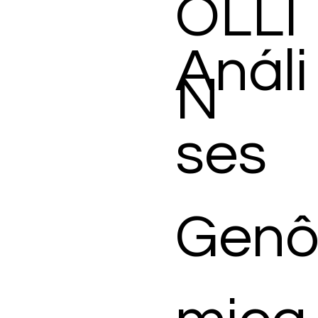
OLLI
Análi
N
ses
Gen