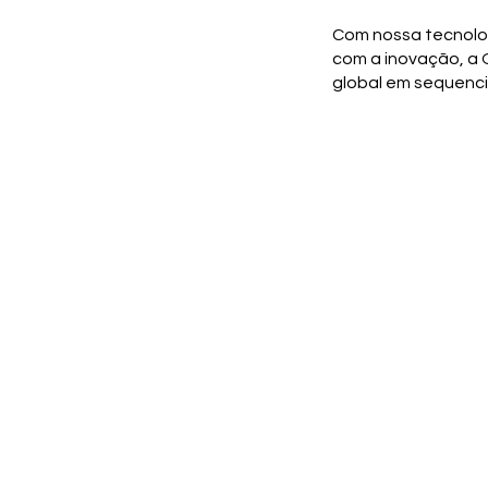
Com nossa tecnolog
com a inovação, a O
global em sequenc