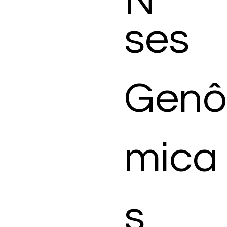
N
ses
Genô
mica
s