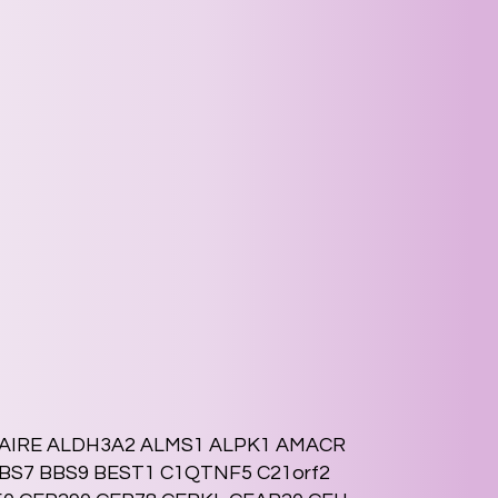
 AIRE ALDH3A2 ALMS1 ALPK1 AMACR
BS7 BBS9 BEST1 C1QTNF5 C21orf2