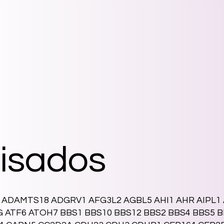
isados
ADAMTS18 ADGRV1 AFG3L2 AGBL5 AHI1 AHR AIPL1
 ATF6 ATOH7 BBS1 BBS10 BBS12 BBS2 BBS4 BBS5 B