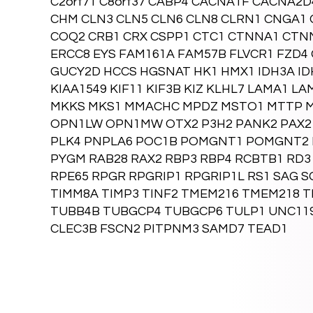
C2orf71 C8orf37 CABP4 CACNA1F CACNA2D
CHM CLN3 CLN5 CLN6 CLN8 CLRN1 CNGA1
COQ2 CRB1 CRX CSPP1 CTC1 CTNNA1 CTN
ERCC8 EYS FAM161A FAM57B FLVCR1 FZD
GUCY2D HCCS HGSNAT HK1 HMX1 IDH3A IDH3
KIAA1549 KIF11 KIF3B KIZ KLHL7 LAMA1 
MKKS MKS1 MMACHC MPDZ MSTO1 MTTP M
OPN1LW OPN1MW OTX2 P3H2 PANK2 PAX2 P
PLK4 PNPLA6 POC1B POMGNT1 POMGNT2 P
PYGM RAB28 RAX2 RBP3 RBP4 RCBTB1 RD3
RPE65 RPGR RPGRIP1 RPGRIP1L RS1 SAG 
TIMM8A TIMP3 TINF2 TMEM216 TMEM218 
TUBB4B TUBGCP4 TUBGCP6 TULP1 UNC119
CLEC3B FSCN2 PITPNM3 SAMD7 TEAD1