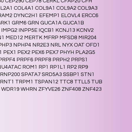
0 CEP290 CEP78 CERKL CFAP20 CFH
L2A1 COL4A1 COL9A1 COL9A2 COL9A3
RAM2 DYNC2H1 EFEMP1 ELOVL4 ERCC6
 GRK1 GRM6 GRN GUCA1A GUCA1B
1 IMPG2 INPP5E IQCB1 KCNJ13 KCNV2
OLN1 MED12 MERTK MFRP MFSD8 MIR204
HP3 NPHP4 NR2E3 NRL NYX OAT OFD1
PEX1 PEX2 PEX6 PEX7 PHYH PLA2G5
RPF4 PRPF6 PRPF8 PRPH2 PRPS1
NU4ATAC ROM1 RP1 RP1L1 RP2 RP9
NRNP200 SPATA7 SRD5A3 SSBP1 STN1
TRNT1 TRPM1 TSPAN12 TTC8 TTLL5 TUB
 WDR19 WHRN ZFYVE26 ZNF408 ZNF423