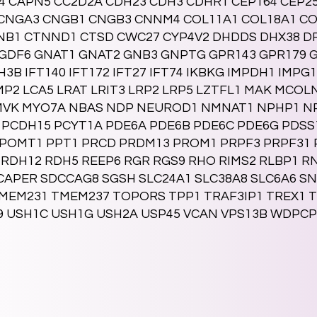
4 CAPN5 CC2D2A CDH23 CDH3 CDHR1 CEP164 CEP25
 CNGA3 CNGB1 CNGB3 CNNM4 COL11A1 COL18A1 CO
NB1 CTNND1 CTSD CWC27 CYP4V2 DHDDS DHX38 D
4 GDF6 GNAT1 GNAT2 GNB3 GNPTG GPR143 GPR179
B IFT140 IFT172 IFT27 IFT74 IKBKG IMPDH1 IMPG
LAMP2 LCA5 LRAT LRIT3 LRP2 LRP5 LZTFL1 MAK MC
VK MYO7A NBAS NDP NEUROD1 NMNAT1 NPHP1 NP
CDH15 PCYT1A PDE6A PDE6B PDE6C PDE6G PDSS1 
OMT1 PPT1 PRCD PRDM13 PROM1 PRPF3 PRPF31 P
 RDH12 RDH5 REEP6 RGR RGS9 RHO RIMS2 RLBP1 R
SCAPER SDCCAG8 SGSH SLC24A1 SLC38A8 SLC6A6 S
TMEM231 TMEM237 TOPORS TPP1 TRAF3IP1 TREX1 
 USH1C USH1G USH2A USP45 VCAN VPS13B WDPCP