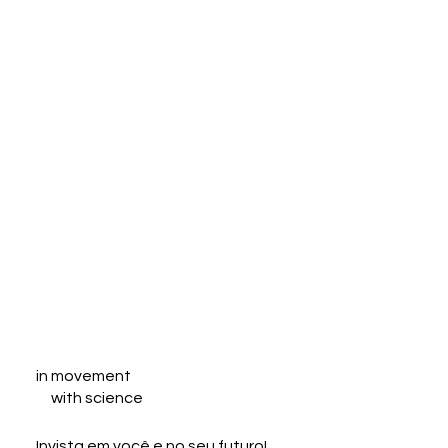
in movement
with science
Invista em você e no seu futuro!