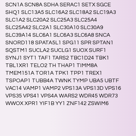
SCN1A SCN8A SDHA SERAC1 SETX SGCE
SHQ1 SLC13A5 SLC16A2 SLC18A2 SLC19A3
SLC1A2 SLC20A2 SLC25A3 SLC25A4
SLC25A42 SLC2A1 SLC30A10 SLC30A9
SLC39A14 SLC6A1 SLC6A3 SLC6A8 SNCA
SNORD118 SPATA5L1 SPG11 SPR SPTAN1
SQSTM1 SUCLA2 SUCLG1 SUOX SURF1
SYNJ1 SYT1 TAF1 TARS2 TBC1D24 TBK1
TBL1XR1 TELO2 TH THAP1 TIMM8A
TMEM151A TOR1A TPK1 TPP1 TREX1
TSPOAP1 TUBB4A TWNK TYMP UBA5 UBTF
VAC14 VAMP1 VAMP2 VPS13A VPS13D VPS16
VPS35 VPS41 VPS4A WARS2 WDR45 WDR73
WWOX XPR1 YIF1B YY1 ZNF142 ZSWIM6