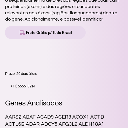
o sequenciamento de DNA das regiões que codificam
proteínas (éxons) e das regiões circundantes
relevantes aos éxons (regiões flanqueadoras) dentro
do gene. Adicionalmente, é possível identificar
variações no número de cópias (CNV) em 285 genes
principais associados aos Distúrbios do
Frete Grátis p/ Todo Brasil
Neurodesenvolvimento e do Movimento.
Prazo: 20 dias úteis
(11) 5555-5214
Genes Analisados
AARS2 ABAT ACAD9 ACER3 ACOX1 ACTB
ACTL6B ADAR ADCY5 AFG3L2 ALDH18A1