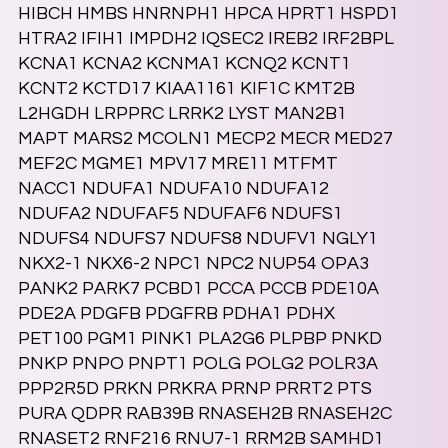
HIBCH HMBS HNRNPH1 HPCA HPRT1 HSPD1
HTRA2 IFIH1 IMPDH2 IQSEC2 IREB2 IRF2BPL
KCNA1 KCNA2 KCNMA1 KCNQ2 KCNT1
KCNT2 KCTD17 KIAA1161 KIF1C KMT2B
L2HGDH LRPPRC LRRK2 LYST MAN2B1
MAPT MARS2 MCOLN1 MECP2 MECR MED27
MEF2C MGME1 MPV17 MRE11 MTFMT
NACC1 NDUFA1 NDUFA10 NDUFA12
NDUFA2 NDUFAF5 NDUFAF6 NDUFS1
NDUFS4 NDUFS7 NDUFS8 NDUFV1 NGLY1
NKX2-1 NKX6-2 NPC1 NPC2 NUP54 OPA3
PANK2 PARK7 PCBD1 PCCA PCCB PDE10A
PDE2A PDGFB PDGFRB PDHA1 PDHX
PET100 PGM1 PINK1 PLA2G6 PLPBP PNKD
PNKP PNPO PNPT1 POLG POLG2 POLR3A
PPP2R5D PRKN PRKRA PRNP PRRT2 PTS
PURA QDPR RAB39B RNASEH2B RNASEH2C
RNASET2 RNF216 RNU7-1 RRM2B SAMHD1