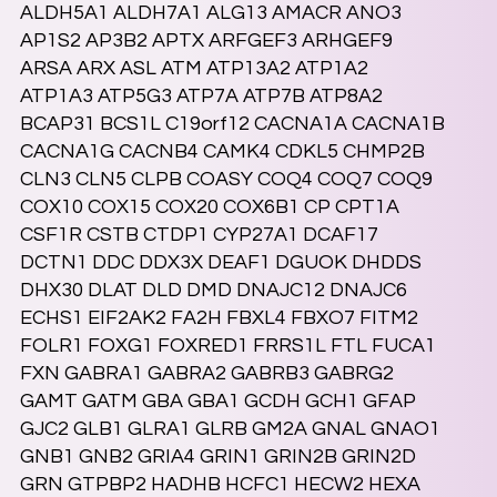
ALDH5A1 ALDH7A1 ALG13 AMACR ANO3
AP1S2 AP3B2 APTX ARFGEF3 ARHGEF9
ARSA ARX ASL ATM ATP13A2 ATP1A2
ATP1A3 ATP5G3 ATP7A ATP7B ATP8A2
BCAP31 BCS1L C19orf12 CACNA1A CACNA1B
CACNA1G CACNB4 CAMK4 CDKL5 CHMP2B
CLN3 CLN5 CLPB COASY COQ4 COQ7 COQ9
COX10 COX15 COX20 COX6B1 CP CPT1A
CSF1R CSTB CTDP1 CYP27A1 DCAF17
DCTN1 DDC DDX3X DEAF1 DGUOK DHDDS
DHX30 DLAT DLD DMD DNAJC12 DNAJC6
ECHS1 EIF2AK2 FA2H FBXL4 FBXO7 FITM2
FOLR1 FOXG1 FOXRED1 FRRS1L FTL FUCA1
FXN GABRA1 GABRA2 GABRB3 GABRG2
GAMT GATM GBA GBA1 GCDH GCH1 GFAP
GJC2 GLB1 GLRA1 GLRB GM2A GNAL GNAO1
GNB1 GNB2 GRIA4 GRIN1 GRIN2B GRIN2D
GRN GTPBP2 HADHB HCFC1 HECW2 HEXA