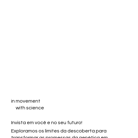
in movement
with science
Invista em você e no seu futuro!
Exploramos os limites da descoberta para
transformar as promessas da genética em