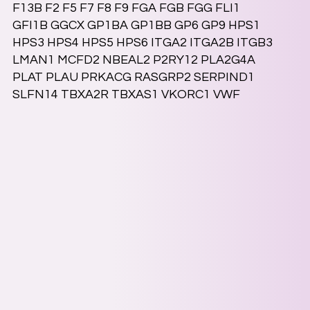
F13B F2 F5 F7 F8 F9 FGA FGB FGG FLI1
GFI1B GGCX GP1BA GP1BB GP6 GP9 HPS1
HPS3 HPS4 HPS5 HPS6 ITGA2 ITGA2B ITGB3
LMAN1 MCFD2 NBEAL2 P2RY12 PLA2G4A
PLAT PLAU PRKACG RASGRP2 SERPIND1
SLFN14 TBXA2R TBXAS1 VKORC1 VWF