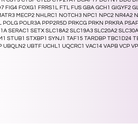
 FIG4 FOXG1 FRRS1L FTL FUS GBA GCH1 GIGYF2 G
 MATR3 MECP2 NHLRC1 NOTCH3 NPC1 NPC2 NR4A2 
L POLG POLR3A PPP2R5D PRKCG PRKN PRKRA PSA
1A SERAC1 SETX SLC18A2 SLC19A3 SLC20A2 SLC30
M1 STUB1 STXBP1 SYNJ1 TAF15 TARDBP TBC1D24 T
 UBQLN2 UBTF UCHL1 UQCRC1 VAC14 VAPB VCP VP