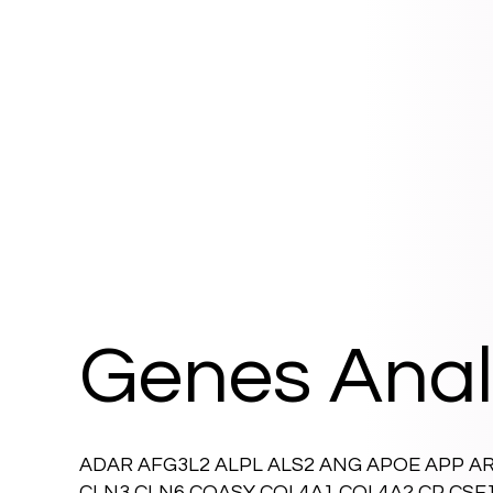
Genes Anal
ADAR AFG3L2 ALPL ALS2 ANG APOE APP A
CLN3 CLN6 COASY COL4A1 COL4A2 CP CSF