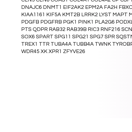
DNAJC6 DNMT1 EIF2AK2 EPM2A FA2H FBXO7
KIAA1161 KIF5A KMT2B LRRK2 LYST MAPT
PDGFB PDGFRB PGK1 PINK1 PLA2G6 PODX
PTS QDPR RAB32 RAB39B RIC3 RNF216 SCN
SOX6 SPART SPG11 SPG21 SPG7 SPR SQST
TREX1 TTR TUBA4A TUBB4A TWNK TYROBP
WDR45 XK XPR1 ZFYVE26