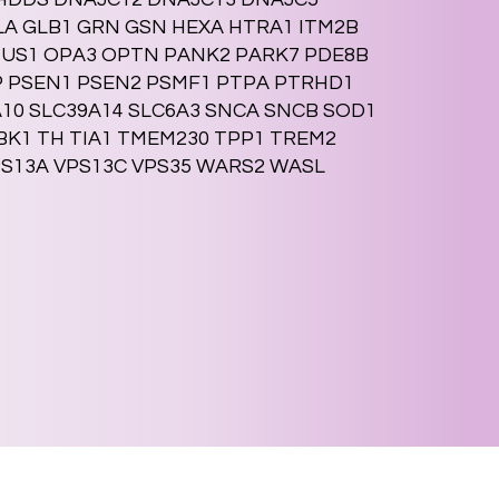
LA GLB1 GRN GSN HEXA HTRA1 ITM2B
NUS1 OPA3 OPTN PANK2 PARK7 PDE8B
P PSEN1 PSEN2 PSMF1 PTPA PTRHD1
A10 SLC39A14 SLC6A3 SNCA SNCB SOD1
BK1 TH TIA1 TMEM230 TPP1 TREM2
S13A VPS13C VPS35 WARS2 WASL