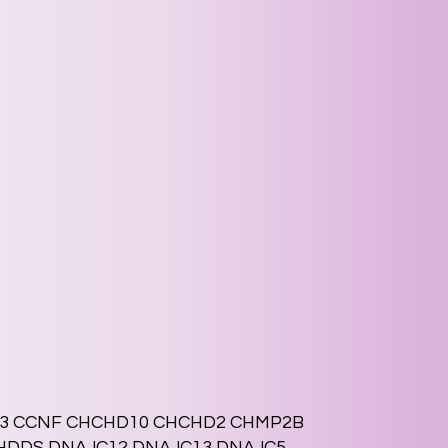
rf3 CCNF CHCHD10 CHCHD2 CHMP2B
DHDDS DNAJC12 DNAJC13 DNAJC5