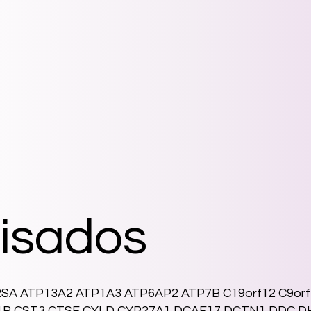
isados
RSA ATP13A2 ATP1A3 ATP6AP2 ATP7B C19orf12 C9o
1R CST3 CTSF CYLD CYP27A1 DCAF17 DCTN1 DDC 