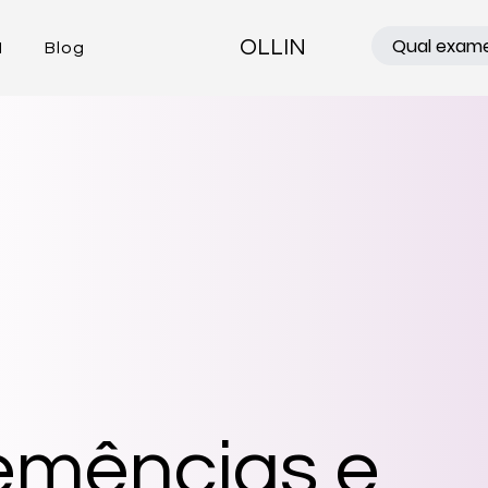
OLLIN
N
Blog
emências e